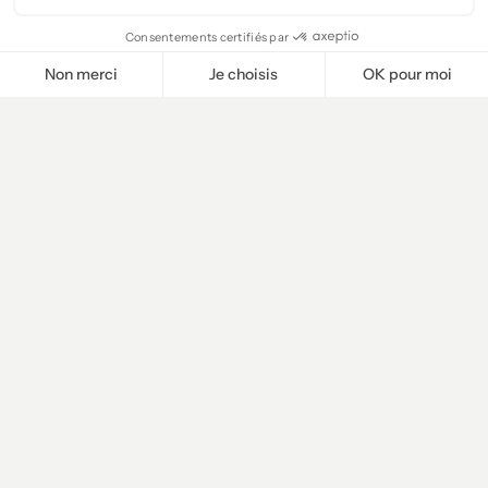
Consentements certifiés par
Non merci
Je choisis
OK pour moi
Plateforme de Gestion du Consentement : Personnalisez vos O
Axeptio consent
Notre plateforme vous permet d'adapter et de gérer vos paramètr