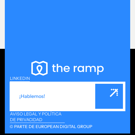
The Ramp apoya a Castorama y Brico Dépôt a través
de su agencia de medios en la activación de
dispositivos digitales locales tienda a tienda, con
lógica de consulta de catálogo, tráfico cualificado y
pilotaje por tienda.
Engagement
CTR
LINKEDIN
¡Hablemos!
AVISO LEGAL Y POLÍTICA
DE PRIVACIDAD
© PARTE DE EUROPEAN DIGITAL GROUP