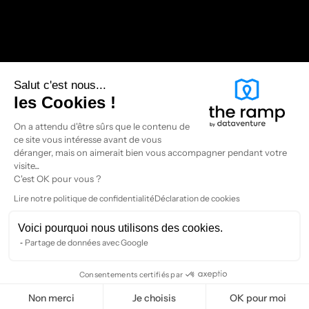
Performance
Salut c'est nous...
pertise
Repor
les Cookies !
On a attendu d'être sûrs que le contenu de
ce site vous intéresse avant de vous
déranger, mais on aimerait bien vous accompagner pendant votre
visite...
C'est OK pour vous ?
Lire notre politique de confidentialité
Déclaration de cookies
Voici pourquoi nous utilisons des cookies.
Partage de données avec Google
Consentements certifiés par
Non merci
Je choisis
OK pour moi