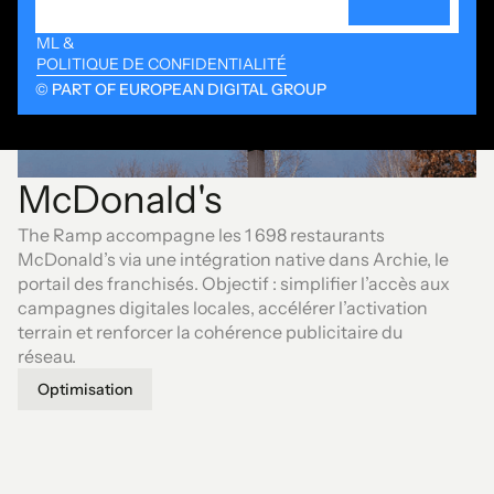
ML &
POLITIQUE DE CONFIDENTIALITÉ
© PART OF EUROPEAN DIGITAL GROUP
McDonald's
The Ramp accompagne les 1 698 restaurants
McDonald’s via une intégration native dans Archie, le
portail des franchisés. Objectif : simplifier l’accès aux
campagnes digitales locales, accélérer l’activation
terrain et renforcer la cohérence publicitaire du
réseau.
Optimisation