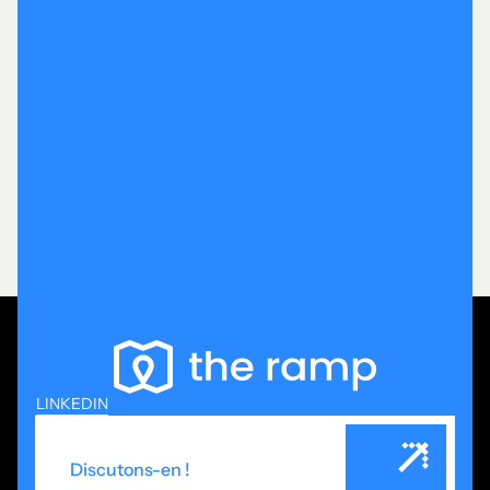
Sport 2000
The Ramp accompagne le siège et les adhérents
Sport 2000 dans le déploiement de campagnes
locales alignées sur le plan d’action commercial
national : opérations saisonnières, trafic magasin,
engagement local et activation des points de vente.
Conversion
Engagement
LINKEDIN
Discutons-en !