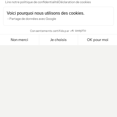
Lire notre politique de confidentialité
Déclaration de cookies
Voici pourquoi nous utilisons des cookies.
Partage de données avec Google
Consentements certifiés par
Non merci
Je choisis
OK pour moi
Plateforme de Gestion du Consentement : Personnalisez vos O
Axeptio consent
Notre plateforme vous permet d'adapter et de gérer vos paramètr