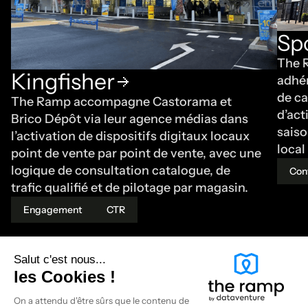
Sp
The 
Kingfisher
adhé
de ca
The Ramp accompagne Castorama et
d’act
Brico Dépôt via leur agence médias dans
saiso
l’activation de dispositifs digitaux locaux
local
point de vente par point de vente, avec une
logique de consultation catalogue, de
Con
trafic qualifié et de pilotage par magasin.
Engagement
CTR
Salut c'est nous...
les Cookies !
On a attendu d'être sûrs que le contenu de