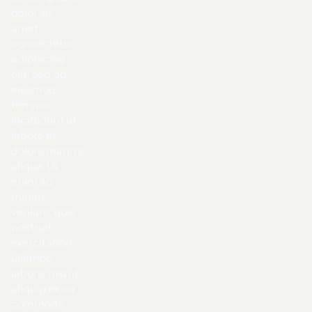
dolor sit
amet,
consectetur
adipiscing
elit, sed do
eiusmod
tempor
incididunt ut
labore et
dolore magna
aliqua. Ut
enim ad
minim
veniam, quis
nostrud
exercitation
ullamco
laboris nisi ut
aliquip ex ea
commodo