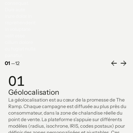
consequat.
Duis aute
irure dolor in
reprehenderit
in voluptate
velit esse
cillum dolore
eu fugiat nulla
pariatur.
01
—
12
01
Géolocalisation
La géolocalisation est au cœur de la promesse de The
Ramp. Chaque campagne est diffusée au plus près du
consommateur, dans la zone de chalandise réelle du
point de vente. La plateforme s'appuie sur différents
modèles (radius, isochrone, IRIS, codes postaux) pour
définir des zones personnalisées et ajustables. Ces