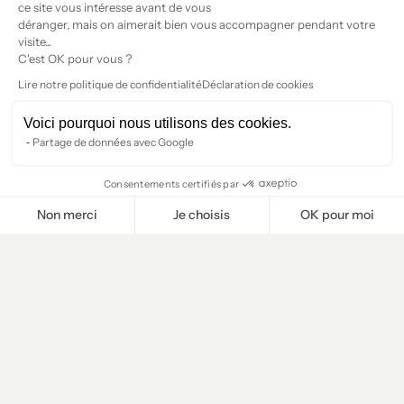
ce site vous intéresse avant de vous
déranger, mais on aimerait bien vous accompagner pendant votre
visite...
C'est OK pour vous ?
Lire notre politique de confidentialité
Déclaration de cookies
Voici pourquoi nous utilisons des cookies.
Partage de données avec Google
Consentements certifiés par
Non merci
Je choisis
OK pour moi
Plateforme de Gestion du Consentement : Personnalisez vos O
Axeptio consent
Notre plateforme vous permet d'adapter et de gérer vos paramètr