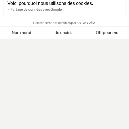
Voici pourquoi nous utilisons des cookies.
Parlez à un
Parlez à un
Partage de données avec Google
expert
expert
Consentements certifiés par
Non merci
Je choisis
OK pour moi
Plateforme de Gestion du Consentement : Personnalisez vos O
Axeptio consent
Notre plateforme vous permet d'adapter et de gérer vos paramètr