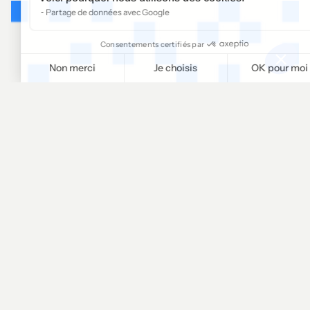
Partage de données avec Google
Consentements certifiés par
Non merci
Je choisis
OK pour moi
Plateforme de Gestion du Consentement : Personnalisez vos O
Axeptio consent
Notre plateforme vous permet d'adapter et de gérer vos paramètr