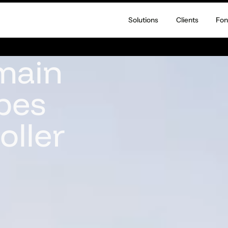
Solutions
Clients
Fon
main
pes
oller