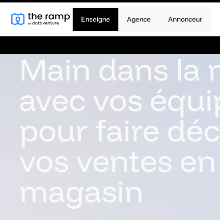
Enseigne
Agence
Annonceur
Main dans la 
avec vos équi
pour faire déc
vos ventes en
magasin