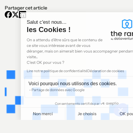
Partager cet article
Salut c'est nous...
les Cookies !
On a attendu d'être sûrs que le contenu de
ce site vous intéresse avant de vous
déranger, mais on aimerait bien vous accompagner pendant votre
visite...
C'est OK pour vous ?
Lire notre politique de confidentialité
Déclaration de cookies
Voici pourquoi nous utilisons des cookies.
Partage de données avec Google
Consentements certifiés par
Non merci
Je choisis
OK pour moi
Plateforme de Gestion du Consentement : Personnalisez vos O
Axeptio consent
Notre plateforme vous permet d'adapter et de gérer vos paramètr