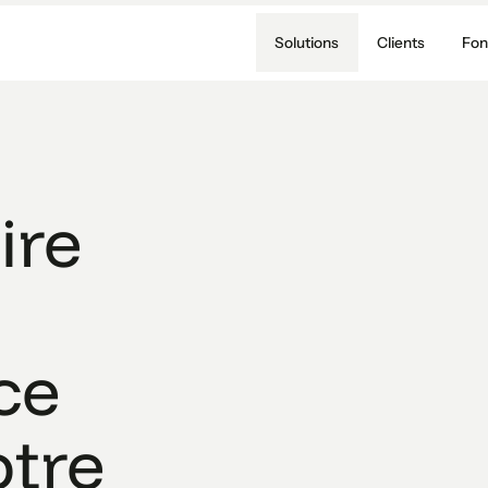
Solutions
Clients
Fon
ire
ce
otre