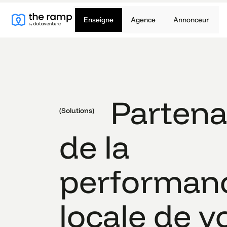
Enseigne
Agence
Annonceur
Partena
(Solutions)
de la
performan
locale de v