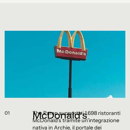
McDonald's
01
The Ramp supporta i 1.698 ristoranti
McDonald's tramite un'integrazione
nativa in Archie, il portale dei