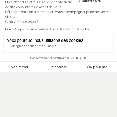
On a attendu d'être sûrs que le contenu de
ce site vous intéresse avant de vous
déranger, mais on aimerait bien vous accompagner pendant votre
visite...
C'est OK pour vous ?
Lire notre politique de confidentialité
Déclaration de cookies
Voici pourquoi nous utilisons des cookies.
Partage de données avec Google
Consentements certifiés par
Non merci
Je choisis
OK pour moi
Plateforme de Gestion du Consentement : Personnalisez vos O
Axeptio consent
Notre plateforme vous permet d'adapter et de gérer vos paramètr