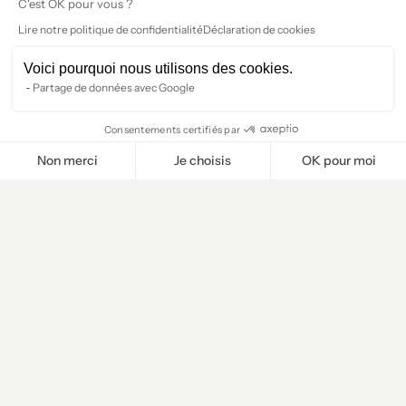
C'est OK pour vous ?
Lire notre politique de confidentialité
Déclaration de cookies
Voici pourquoi nous utilisons des cookies.
Partage de données avec Google
Consentements certifiés par
Non merci
Je choisis
OK pour moi
Plateforme de Gestion du Consentement : Personnalisez vos O
Axeptio consent
Notre plateforme vous permet d'adapter et de gérer vos paramètr