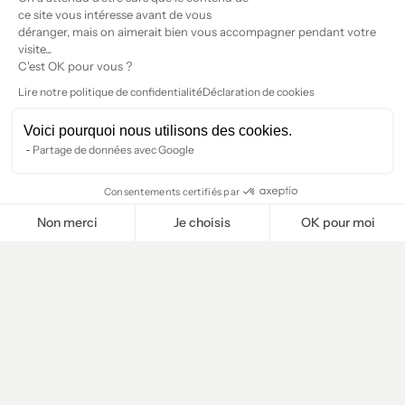
ce site vous intéresse avant de vous
3 min
déranger, mais on aimerait bien vous accompagner pendant votre
visite...
C'est OK pour vous ?
Lire notre politique de confidentialité
Déclaration de cookies
Voici pourquoi nous utilisons des cookies.
Partage de données avec Google
Consentements certifiés par
Non merci
Je choisis
OK pour moi
Plateforme de Gestion du Consentement : Personnalisez vos O
Axeptio consent
Notre plateforme vous permet d'adapter et de gérer vos paramètr