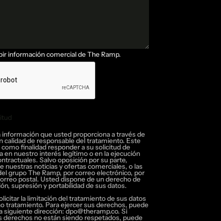
bir información comercial de The Ramp.
citud
citud
 información que usted proporciona a través de
n calidad de responsable del tratamiento. Este
 como finalidad responder a su solicitud de
a en nuestro interés legítimo o en la ejecución
tractuales. Salvo oposición por su parte,
 nuestras noticias y ofertas comerciales, o las
del grupo The Ramp, por correo electrónico, por
correo postal. Usted dispone de un derecho de
ión, supresión y portabilidad de sus datos.
icitar la limitación del tratamiento de sus datos
o tratamiento. Para ejercer sus derechos, puede
a siguiente dirección:
dpo@theramp.co
. Si
s derechos no están siendo respetados, puede