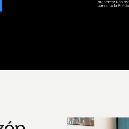
presentar una re
consulte la Políti
zón