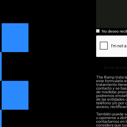
No deseo reci
Enviar la soli
Enviar la soli
The Ramp trata la
este formulario e
tratamiento tiene
contacto y se bas
de medidas precon
podremos enviarle
de las entidades 
teléfono y/o por 
acceso, rectificac
También puede sol
u oponerse a dich
contactarnos en l
considera que su