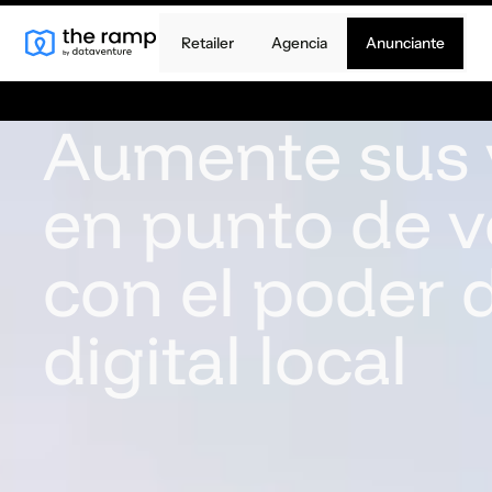
Retailer
Agencia
Anunciante
Aumente sus 
en punto de v
con el poder 
digital local