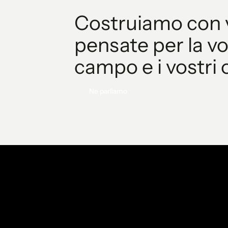
Costruiamo con v
pensate per la vo
campo e i vostri o
Ne parliamo
Ne parliamo