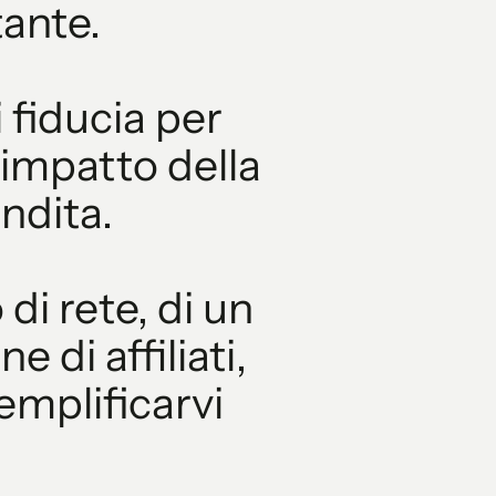
tante.
 fiducia per
'impatto della
ndita.
 di rete, di un
 di affiliati,
emplificarvi