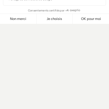
Consentements certifiés par
Non merci
Je choisis
OK pour moi
Plateforme de Gestion du Consentement : Personnalisez vos O
Axeptio consent
Notre plateforme vous permet d'adapter et de gérer vos paramètr
Client
Kingfisher