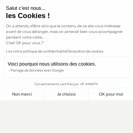
Salut c'est nous...
les Cookies !
On a attendu d'être sûrs que le contenu de
ce site vous intéresse avant de vous
déranger, mais on aimerait bien vous accompagner pendant votre
visite...
C'est OK pour vous ?
Lire notre politique de confidentialité
Déclaration de cookies
Voici pourquoi nous utilisons des cookies.
Partage de données avec Google
Consentements certifiés par
Non merci
Je choisis
OK pour moi
Plateforme de Gestion du Consentement : Personnalisez vos O
Axeptio consent
Notre plateforme vous permet d'adapter et de gérer vos paramètr