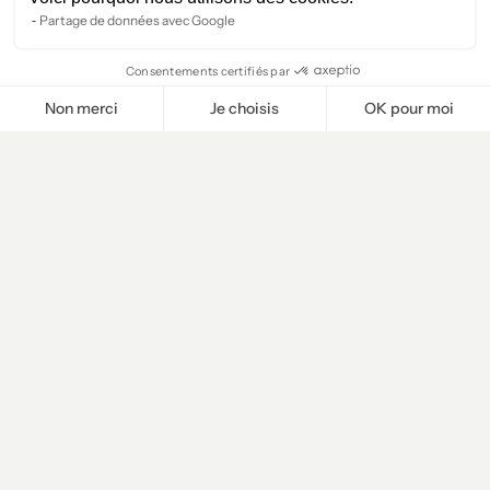
Partage de données avec Google
Consentements certifiés par
Non merci
Je choisis
OK pour moi
Plateforme de Gestion du Consentement : Personnalisez vos O
Axeptio consent
Notre plateforme vous permet d'adapter et de gérer vos paramètr
Cliente