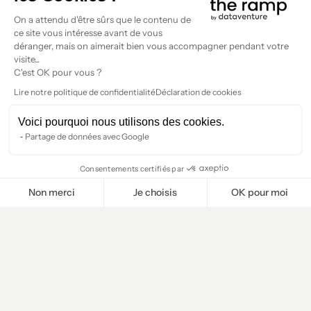
On a attendu d'être sûrs que le contenu de
ce site vous intéresse avant de vous
déranger, mais on aimerait bien vous accompagner pendant votre
visite...
C'est OK pour vous ?
Lire notre politique de confidentialité
Déclaration de cookies
Voici pourquoi nous utilisons des cookies.
Partage de données avec Google
Consentements certifiés par
Non merci
Je choisis
OK pour moi
Plateforme de Gestion du Consentement : Personnalisez vos O
Axeptio consent
Notre plateforme vous permet d'adapter et de gérer vos paramètr