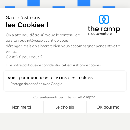
Salut c'est nous...
les Cookies !
On a attendu d'être sûrs que le contenu de
ce site vous intéresse avant de vous
déranger, mais on aimerait bien vous accompagner pendant votre
visite...
C'est OK pour vous ?
Lire notre politique de confidentialité
Déclaration de cookies
Voici pourquoi nous utilisons des cookies.
Partage de données avec Google
Consentements certifiés par
Non merci
Je choisis
OK pour moi
Plateforme de Gestion du Consentement : Personnalisez vos O
Axeptio consent
Notre plateforme vous permet d'adapter et de gérer vos paramètr