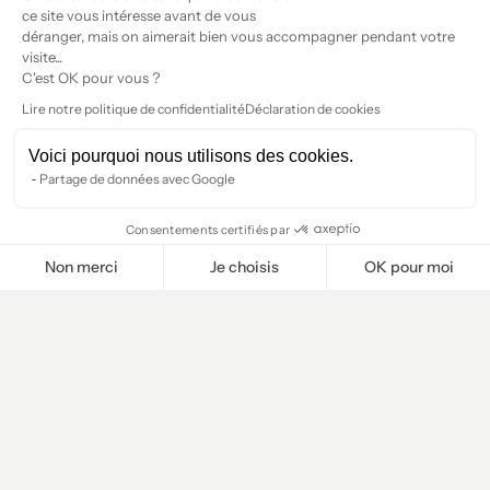
ce site vous intéresse avant de vous
déranger, mais on aimerait bien vous accompagner pendant votre
visite...
C'est OK pour vous ?
Lire notre politique de confidentialité
Déclaration de cookies
Voici pourquoi nous utilisons des cookies.
Partage de données avec Google
Consentements certifiés par
Non merci
Je choisis
OK pour moi
Plateforme de Gestion du Consentement : Personnalisez vos O
Axeptio consent
Notre plateforme vous permet d'adapter et de gérer vos paramètr