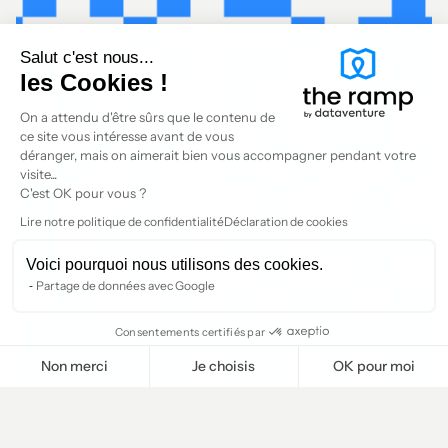
Salut c'est nous...
les Cookies !
On a attendu d'être sûrs que le contenu de
ce site vous intéresse avant de vous
déranger, mais on aimerait bien vous accompagner pendant votre
visite...
C'est OK pour vous ?
Lire notre politique de confidentialité
Déclaration de cookies
Voici pourquoi nous utilisons des cookies.
Partage de données avec Google
Consentements certifiés par
Non merci
Je choisis
OK pour moi
Plateforme de Gestion du Consentement : Personnalisez vos O
Axeptio consent
Notre plateforme vous permet d'adapter et de gérer vos paramètr