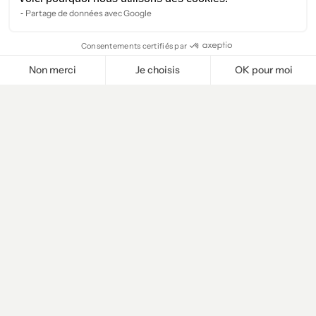
Partage de données avec Google
Consentements certifiés par
Non merci
Je choisis
OK pour moi
Plateforme de Gestion du Consentement : Personnalisez vos O
Axeptio consent
Notre plateforme vous permet d'adapter et de gérer vos paramètr