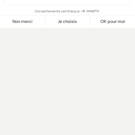
Consentements certifiés par
Non merci
Je choisis
OK pour moi
Plateforme de Gestion du Consentement : Personnalisez vos O
Axeptio consent
Notre plateforme vous permet d'adapter et de gérer vos paramètr