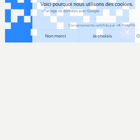
Voici pourquoi nous utilisons des cookies.
Partage de données avec Google
Consentements certifiés par
Non merci
Je choisis
OK pour moi
Plateforme de Gestion du Consentement : Personnalisez vos O
Axeptio consent
Notre plateforme vous permet d'adapter et de gérer vos paramètr
LINKEDIN
Let's talk!