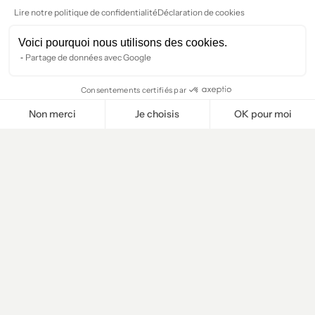
Lire notre politique de confidentialité
Déclaration de cookies
Voici pourquoi nous utilisons des cookies.
Partage de données avec Google
Consentements certifiés par
Non merci
Je choisis
OK pour moi
Plateforme de Gestion du Consentement : Personnalisez vos O
Axeptio consent
Notre plateforme vous permet d'adapter et de gérer vos paramètr