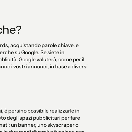
che?
rds, acquistando parole chiave, e
erche su Google. Se siete in
licità, Google valuterà, come per il
no i vostri annunci, in base a diversi
i, è persino possibile realizzarle in
degli spazi pubblicitari per fare
ormati: un banner, uno skyscraper o
o in due modi diversi: o funziona per