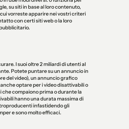
e, su siti in base al loro contenuto,
cui vorreste apparire nei vostri criteri
atto con certi siti web o la loro
pubblicitario.
e. I suoi oltre 2 miliardi di utenti al
tante. Potete puntare su un annuncio in
e del video), un annuncio grafico
anche optare per i video disattivabili o
unci che compaiono prima o durante la
attivabili hanno una durata massima di
troproducenti infastidendo gli
mper e sono molto efficaci.