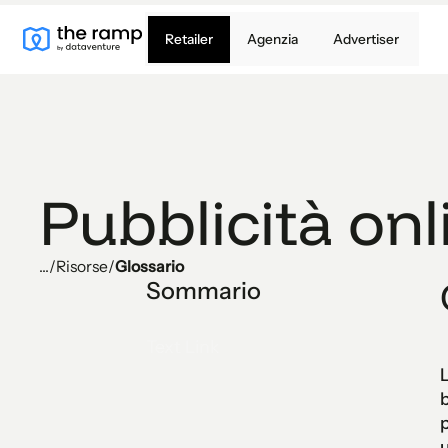
Retailer
Agenzia
Advertiser
Pubblicità onl
...
/
Risorse
/
Glossario
Sommario
Text Link
L
b
p
u