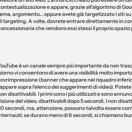
ontestualizzazione e appare, grazie all’algoritmo di Googl
ema, argomento... oppure avete già targetizzato i siti su 
i targeting. A volte, dovrete entrare direttamente in cont
oncessionaria che vendono essi stessi il proprio spazio 
ouTube è un canale sempre più importante da non trascurar
iorno vi consentono di avere una visibilità molto impor
ovrimpressione (banner che appare nel riquadro inferior
appare sopra l’elenco dei suggerimenti di video). Potete 
on disattivabili. I primi sono i più utilizzati e sono ann
isione del video, disattivabili dopo 5 secondi. I non dis
0 secondi, ma, attenzione, possono talvolta essere con
nternauti; se durano meno di 6 secondi, si chiamano bu