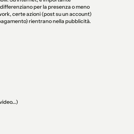
i differenziano per la presenza o meno
ork, certe azioni (post su un account)
pagamento) rientrano nella pubblicità.
ideo...)