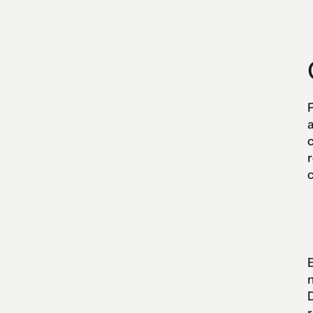
P
a
c
r
c
E
m
D
r