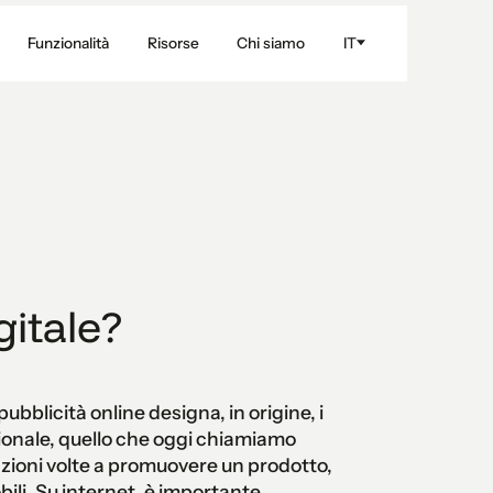
Funzionalità
Risorse
Chi siamo
IT
gitale?
pubblicità online designa, in origine, i
ionale, quello che oggi chiamiamo
 azioni volte a promuovere un prodotto,
obili. Su internet, è importante