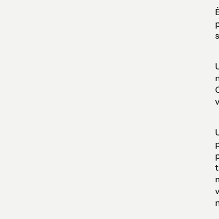
È
p
s
U
n
Q
v
U
p
p
t
m
v
n