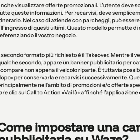
nche visualizzare offerte promozionali. L’utente deve solo
utte queste informazioni. Per recarvisi, deve semplice
tinerario. Nel caso di aziende con parcheggi, può essere
ll’ingresso di questi ultimi. Questo modello permette di c
eferenziando il vostro negozio.
l secondo formato più richiesto è il Takeover. Mentre il v
ualche secondo, appare un banner pubblicitario per cat
compare non appena il veicolo riparte. È tuttavia possibi
opo» per conservarla e recarvisi successivamente. Ques
rincipalmente nell’ambito di promozioni e/o offerte speci
are clic sul Call to Action «Vai là» affinché l’applicazione
Come impostare una c
pubblicitaria su Waze?