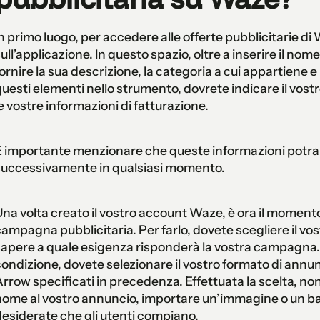
n primo luogo, per accedere alle offerte pubblicitarie d
ull’applicazione. In questo spazio, oltre a inserire il no
ornire la sua descrizione, la categoria a cui appartiene e 
uesti elementi nello strumento, dovrete indicare il vos
e vostre informazioni di fatturazione.
È importante menzionare che queste informazioni potra
successivamente in qualsiasi momento.
na volta creato il vostro account Waze, è ora il moment
ampagna pubblicitaria. Per farlo, dovete scegliere il vos
apere a quale esigenza risponderà la vostra campagna.
ondizione, dovete selezionare il vostro formato di annun
rrow specificati in precedenza. Effettuata la scelta, no
ome al vostro annuncio, importare un’immagine o un ban
esiderate che gli utenti compiano.