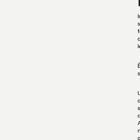
I
s
f
q
l
U
c
s
c
A
n
d