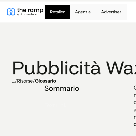
Retailer
Agenzia
Advertiser
Pubblicità Wa
...
/
Risorse
/
Glossario
Sommario
C
m
d
Text Link
a
m
q