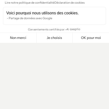
Lire notre politique de confidentialité
Déclaration de cookies
Voici pourquoi nous utilisons des cookies.
Partage de données avec Google
Consentements certifiés par
Non merci
Je choisis
OK pour moi
Plateforme de Gestion du Consentement : Personnalisez vos O
Axeptio consent
Notre plateforme vous permet d'adapter et de gérer vos paramètr