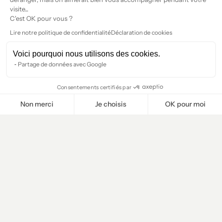
visite...
C'est OK pour vous ?
Lire notre politique de confidentialité
Déclaration de cookies
Voici pourquoi nous utilisons des cookies.
Partage de données avec Google
Consentements certifiés par
Non merci
Je choisis
OK pour moi
Plateforme de Gestion du Consentement : Personnalisez vos O
Axeptio consent
Notre plateforme vous permet d'adapter et de gérer vos paramètr