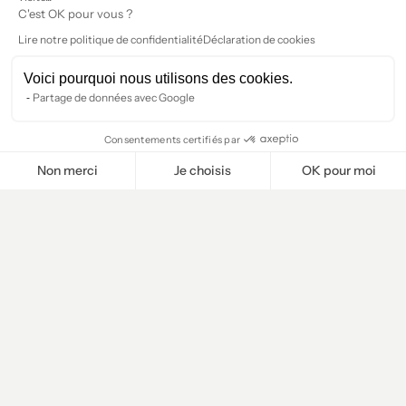
C'est OK pour vous ?
Lire notre politique de confidentialité
Déclaration de cookies
Voici pourquoi nous utilisons des cookies.
Partage de données avec Google
Consentements certifiés par
Non merci
Je choisis
OK pour moi
Plateforme de Gestion du Consentement : Personnalisez vos O
Axeptio consent
Notre plateforme vous permet d'adapter et de gérer vos paramètr