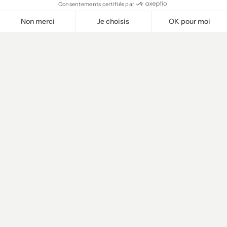
Consentements certifiés par
Non merci
Je choisis
OK pour moi
Plateforme de Gestion du Consentement : Personnalisez vos O
Axeptio consent
Notre plateforme vous permet d'adapter et de gérer vos paramètr