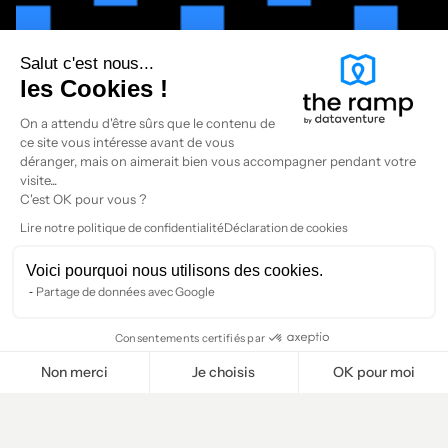
Salut c'est nous...
les Cookies !
On a attendu d'être sûrs que le contenu de
ce site vous intéresse avant de vous
déranger, mais on aimerait bien vous accompagner pendant votre
visite...
C'est OK pour vous ?
Lire notre politique de confidentialité
Déclaration de cookies
Voici pourquoi nous utilisons des cookies.
Partage de données avec Google
Consentements certifiés par
Non merci
Je choisis
OK pour moi
Plateforme de Gestion du Consentement : Personnalisez vos O
Axeptio consent
Notre plateforme vous permet d'adapter et de gérer vos paramètr