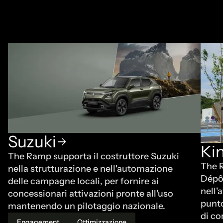
Suzuki
Ki
The Ramp supporta il costruttore Suzuki
The 
nella strutturazione e nell'automazione
Dépôt
delle campagne locali, per fornire ai
nell'
concessionari attivazioni pronte all'uso
punto
mantenendo un pilotaggio nazionale.
di co
Engagement
Ottimizzazione